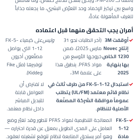
واسع بين تركيز الإخماد وحد التعرّض البشري، ما يجعله جذاباً
للغرف المأهولة عادةً.
أمران يجب التحقق منهما قبل اعتماده
أوقفت 3M
(آخر الطلبات نحو 31
وليس
على كيمياء FK-5-
إنتاج Novec
مارس 2025)، ضمن
1-12 التي يواصل
1230 الخاص
خروجها الأوسع من
مصنّعون آخرون
بها بنهاية
مواد PFAS. ينطبق هذا
توفيرها (مثل Fike
2025
على علامة 3M،
وKidde).
استبدال FK-5-1-12 من طرف ثالث في
لا تفترض أن
نظام قائم معتمد (UL/FM) يتطلب
العوامل قابلة
عموماً موافقة الشركة المصنّعة
للتبديل المباشر
الأصلية للنظام.
داخل نظام معتمد.
FK-5-
المعالجة التنظيمية لمواد PFAS تتطور وقد تغيّر وضع
1-12
العامل على المدى الطويل بمعزل عن قدرة احتراره —
مادة
وهو أمر يستحق المتابعة لنظام تتوقع تشغيله لعقود.