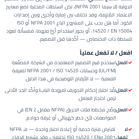
الدولية (لا سيما NFPA 2001)، لكن السلطات المحلية تضع معايير
الاعتماد المُلزِمة، وقد تختلف بين إمارة وأخرى وبين إصدارات
الكود. أما هل يجب على المشروع اتباع NFPA 2001 أو ISO
14520 / EN 15004، أو يجوز استخدام أيٍّ منهما، فمسألة تعود
للسلطة ذات الاختصاص — أكّدها قبل التصميم.
افعل / لا تفعل عملياً
افعل
استخدم قيم التصميم المعتمدة من الشركة المصنّعة
(UL/FM) وحسابات NFPA 2001 / ISO 14520 للغرفة
الفعلية — لا الأرقام التوضيحية في هذا الدليل.
افعل
نفّذ اختبار إحكام التجويف (مروحة الباب) وأكّد الحد الأدنى
لزمن احتجاز العامل.
افعل
وضّح مخطط فئات الحريق (NFPA مقابل EN 2) في
المواصفات لأي خطر كهربائي أو غرفة خوادم.
لا
تفترض فترة خدمة أو إعادة اختبار واحدة — فـ NFPA
تفعل
2001 وISO 14520 / EN تختلفان، وقد يشترط الدفاع