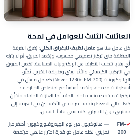
العائلات الثلاث للعوامل في لمحة
كل عامل هنا هو
عامل نظيف للإغراق الكلي
: يُغرق الغرفة
المغلقة حتى تركيز تصميمي محسوب، ويُخمد الحريق، ثم لا يترك
أي بقايا تتطلب التنظيف عن الإلكترونيات الحساسة. تكمن الفروق
في التركيب الكيميائي والأثر البيئي وطريقة التخزين. تُخزَّن
الهالوكربونات (FM-200 وNovec 1230) كعامل مسيّل في
أسطوانات مدمجة، وتُخمد أساساً عبر امتصاص الحرارة عند
تركيزات منخفضة بنسبة آحاد بالمئة. أما الغازات الخاملة فتُخزَّن
كغاز عالي الضغط وتُخمد عبر خفض الأكسجين في الغرفة إلى
مستوى دون الاحتراق لكنه يبقى قابلاً للتنفس.
FM-
— هالوكربون من نوع الهيدروفلوروكربون؛ أصغر حيز
200
تخزيني، لكنه عامل ذو قدرة احترار عالمي مرتفعة