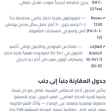
(HFC-
يجري تخفيضه تدريجياً بموجب تعديل كيغالي.
227ea)
Novec
— فلوروكيتون بقدرة احترار عالمي منخفضة جداً
1230
(~1) وعمر جوي ~5 أيام؛ عامل سائل مدمج بهامش
(FK-5-1-
أمان واسع في المساحات المأهولة.
12)
الغازات
— خلائط من النيتروجين والأرغون (وثاني أكسيد
الخاملة
الكربون في IG-541) الموجودة طبيعياً؛ قدرة احترار
(IG-541 /
واستنزاف أوزون صفر، لكن أكبر حيز تخزيني.
IG-55)
جدول المقارنة جنباً إلى جنب
يلخّص الجدول أدناه الخصائص الرئيسية. تعامَل مع كل قيمة
رقمية (قدرة الاحترار العالمي، العمر الجوي، تركيز التصميم)
باعتبارها توضيحية وتعتمد على الإصدار — وأكّد القيم المُلزِمة
وفق الكود الحالي وقائمة اعتماد الشركة المصنّعة (UL/FM)