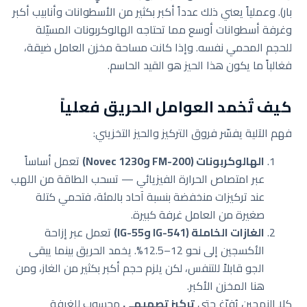
بار). وعملياً يعني ذلك عدداً أكبر بكثير من الأسطوانات وأنابيب أكبر
وغرفة أسطوانات أوسع مما تحتاجه الهالوكربونات المسيّلة
للحجم المحمي نفسه. وإذا كانت مساحة مخزن العامل ضيقة،
فغالباً ما يكون هذا الحيز هو القيد الحاسم.
كيف تُخمد العوامل الحريق فعلياً
فهم الآلية يفسّر فروق التركيز والحيز التخزيني:
الهالوكربونات (FM-200 وNovec 1230)
تعمل أساساً
عبر امتصاص الحرارة الفيزيائي — تسحب الطاقة من اللهب
عند تركيزات منخفضة بنسبة آحاد بالمئة، فتحمي كتلة
صغيرة من العامل غرفة كبيرة.
الغازات الخاملة (IG-541 وIG-55)
تعمل عبر إزاحة
الأكسجين إلى نحو 12–12.5%. يخمد الحريق بينما يبقى
الجو قابلاً للتنفس، لكن يلزم حجم أكبر بكثير من الغاز، ومن
هنا المخزن الأكبر.
كلا النهجين يُفرّغ حتى
تركيز تصميمي
محسوب للغرفة