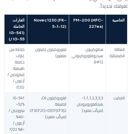
لغرفتك تحديداً.
الخاصية
FM-200 (HFC-
Novec 1230 (FK-
الغازات
227ea)
5-1-12)
الخاملة
(IG-541
/ IG-55)
العائلة
هالوكربون
فلوروكيتون (كيتون
خلائط من
الكيميائية
هيدروفلوروكربوني
مفلور)
غازات
(HFC)
خاملة
طبيعية
(نيتروجين /
أرغون /
CO2)
التركيب
1,1,1,2,3,3,3-
فلوروكيتون C6،
IG-541
هبتافلوروبروبان
الصيغة
~52%
(مركّب مفرد)
CF3CF2C(=O)CF(CF3)2
نيتروجين /
(مركّب مفرد)
~40%
أرغون /
~8% CO2؛