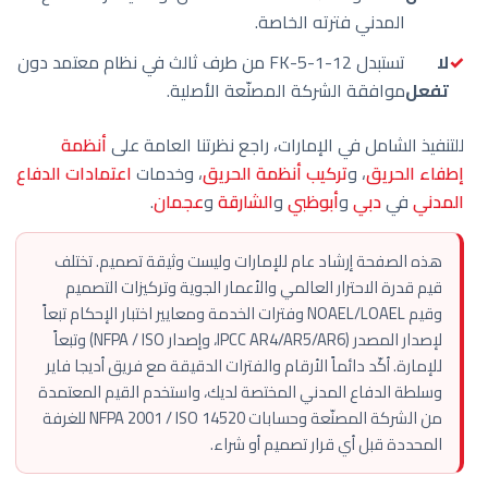
المدني فترته الخاصة.
لا
تستبدل FK-5-1-12 من طرف ثالث في نظام معتمد دون
تفعل
موافقة الشركة المصنّعة الأصلية.
للتنفيذ الشامل في الإمارات، راجع نظرتنا العامة على
أنظمة
إطفاء الحريق
، و
تركيب أنظمة الحريق
، وخدمات
اعتمادات الدفاع
المدني
في
دبي
و
أبوظبي
و
الشارقة
و
عجمان
.
هذه الصفحة إرشاد عام للإمارات وليست وثيقة تصميم. تختلف
قيم قدرة الاحترار العالمي والأعمار الجوية وتركيزات التصميم
وقيم NOAEL/LOAEL وفترات الخدمة ومعايير اختبار الإحكام تبعاً
لإصدار المصدر (IPCC AR4/AR5/AR6، وإصدار NFPA / ISO) وتبعاً
للإمارة. أكّد دائماً الأرقام والفترات الدقيقة مع فريق أديجا فاير
وسلطة الدفاع المدني المختصة لديك، واستخدم القيم المعتمدة
من الشركة المصنّعة وحسابات NFPA 2001 / ISO 14520 للغرفة
المحددة قبل أي قرار تصميم أو شراء.