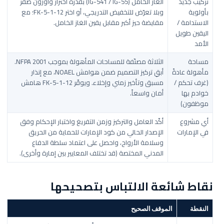
تركيب جديد
الغاز الخامل (IG-541 / IG-55) بقدرة احترار وأوزون صفر
بأولوية
وبلا تعرّض للتخفيض التدريجي، أو اختر FK-5-1-12؛ مع
الاستدامة /
مقايضة حيز أكبر مقابل يقين الغاز الخامل.
اليقين طويل
الأمد
مساحة
الثلاثة مصنّفة للمساحات المأهولة بموجب NFPA 2001.
مأهولة عادةً
أبقِ تركيز التصميم ضمن هوامش NOAEL، مع إنذار
(غرف تحكم /
مسبق وتأخير زمني وإخلاء. ويوفّر FK-5-1-12 هامش
خوادم بها
أمان واسعاً.
موظفون)
أي مشروع
أكّد العامل والتركيز وزمن التفريغ واختبار الإحكام وفق
في الإمارات
الإصدار الحالي من كود الإمارات للحماية من الحريق
وسلامة الأرواح، واحصل على اعتماد سلطة الدفاع
المدني المختصة (قد تختلف المعايير بين إمارة وأخرى).
نقاط شائعة الالتباس بتصحيحها
النقطة
الموقف الصحيح