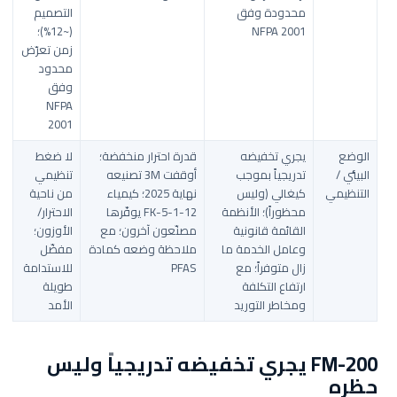
محدودة وفق
التصميم
NFPA 2001
(~12%)؛
زمن تعرّض
محدود
وفق
NFPA
2001
الوضع
يجري تخفيضه
قدرة احترار منخفضة؛
لا ضغط
البيئي /
تدريجياً بموجب
أوقفت 3M تصنيعه
تنظيمي
التنظيمي
كيغالي (وليس
نهاية 2025؛ كيمياء
من ناحية
محظوراً)؛ الأنظمة
FK-5-1-12 يوفّرها
الاحترار/
القائمة قانونية
مصنّعون آخرون؛ مع
الأوزون؛
وعامل الخدمة ما
ملاحظة وضعه كمادة
مفضّل
زال متوفراً؛ مع
PFAS
للاستدامة
ارتفاع التكلفة
طويلة
ومخاطر التوريد
الأمد
FM-200 يجري تخفيضه تدريجياً وليس
حظره