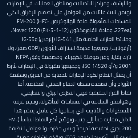
والأرشيف ومراكز الاتصالات ومناطق العمليات. في الإمارات
تهيمن ثلاث عائلات من العوامل على تصميم الإغراق الكلي
للمساحات المأهولة: مادة الهالوكربون FM-200 (HFC-
227ea)، ومادة الفلوروكيتون Novec 1230 (FK-5-1-12)،
وخلائط الغازات الخاملة مثل IG-541 (إنرجين) وIG-55
(أرغونايت). جميعها عديمة استنزاف الأوزون (ODP صفر)، ولا
تترك بقايا، وغير موصلة للكهرباء، ومصممة وفق NFPA
2001 و/أو ISO 14520، وجميعها مقبولة في الإمارات شرط
أن يمتثل النظام لكود الإمارات للحماية من الحريق وسلامة
الأرواح وأن تعتمده سلطة الدفاع المدني المختصة. أما
نقاط القرار الحقيقية فهي التعرّض البيئي والتنظيمي،
وهوامش السلامة في المساحات المأهولة، وحجم غرفة
الأسطوانات والأنابيب التي يحتاجها كل عامل. يقدّم هذا
الدليل مقارنة جنباً إلى جنب، ويوضّح أكثر النقاط التباساً (FM-
200 يجري تخفيضه تدريجياً وليس حظره؛ والعوامل النظيفة
ليست ثاني أكسيد الكربون CO2)، ويقدّم إرشادات عملية