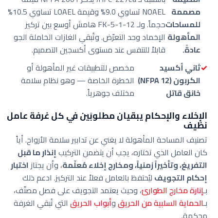
مصممة
NOAEL تساوي 9.0% وقيمة LOAEL تساوي 10.5%
للمساحات
حجماً. ولـ FK-5-1-12 هامش أوسع بين تركيز
المأهولة
الإخماد وحد التعرّض. وتُبقي الغازات الخاملة الجو
عادةً.
قابلاً للتنفس عند مستوى أكسجين التصميم.
ثاني أكسيد
مخصص للتطبيقات غير المأهولة أو
الكربون (NFPA 12)
الخطرة الخاصة — وهو نظام سلامة
خانق قاتل
مختلف جوهرياً.
الإخلاء والإحكام يبقيان مطلوبَين في كل غرفة عامل
نظيف
تصنيف المساحة المأهولة لا يغني عن تدابير سلامة الأرواح. أياً
كان العامل الذي تختاره، يجب أن يتضمن التركيب
إنذار ما قبل
التفريغ، وتأخيراً زمنياً، ومخارج إخلاء مُعلّمة
، وأن يجتاز
اختبار
إحكام التجويف
ليُحتفظ بالعامل فعلاً عند التركيز. ادعم ذلك
بـ
إنارة مخارج الطوارئ
، وحيث يعتمد التجويف على فصل مصنّف،
بـ
الحماية السلبية من الحريق
و
أبواب الحريق
التي تُبقي الغرفة
محكمة.