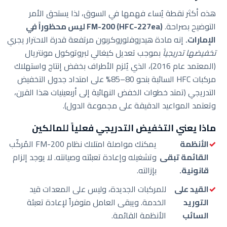
هذه أكثر نقطة يُساء فهمها في السوق، لذا يستحق الأمر
التوضيح بصراحة.
FM-200 (HFC-227ea) ليس محظوراً في
الإمارات.
إنه مادة هيدروفلوروكربون مرتفعة قدرة الاحترار يجري
تخفيضها تدريجياً
بموجب تعديل كيغالي لبروتوكول مونتريال
(المعتمد عام 2016)، الذي يُلزم الأطراف بخفض إنتاج واستهلاك
مركبات HFC السائبة بنحو 80–85% على امتداد جدول التخفيض
التدريجي (تمتد خطوات الخفض النهائية إلى أربعينيات هذا القرن،
وتعتمد المواعيد الدقيقة على مجموعة الدول).
ماذا يعني التخفيض التدريجي فعلياً للمالكين
الأنظمة
يمكنك مواصلة امتلاك نظام FM-200 المُركّب
القائمة تبقى
وتشغيله وإعادة تعبئته وصيانته. لا يوجد إلزام
قانونية.
بإزالته.
القيد على
للمركبات الجديدة، وليس على المعدات قيد
التوريد
الخدمة. ويبقى العامل متوفراً لإعادة تعبئة
السائب
الأنظمة القائمة.