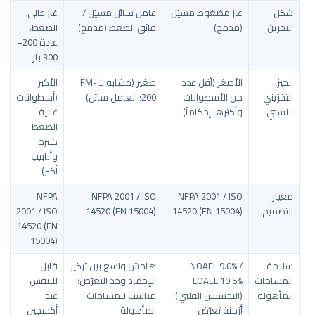
شكل
غاز مضغوط مسيّل
عامل سائل مسيّل /
غاز عالي
التخزين
(مدمج)
فائق الضغط (مدمج)
الضغط،
عادة 200–
300 بار
الحيز
الأصغر (أقل عدد
صغير (مشابه لـ FM-
الأكبر
التخزيني
من الأسطوانات
200؛ العامل سائل)
(أسطوانات
النسبي
وأكثرها إحكاماً)
عالية
الضغط
كثيرة
وأنابيب
أكبر)
معيار
NFPA 2001 / ISO
NFPA 2001 / ISO
NFPA
التصميم
14520 (EN 15004)
14520 (EN 15004)
2001 / ISO
14520 (EN
15004)
سلامة
NOAEL 9.0% /
هامش واسع بين تركيز
قابل
المساحات
LOAEL 10.5%
الإخماد وحد التعرّض؛
للتنفس
المأهولة
(التحسيس القلبي)؛
مناسب للمساحات
عند
أزمنة تعرّض
المأهولة
أكسجين