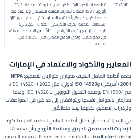
"الفئة C"
C للمعدات الكهربائية المُكهربة، بينما يستخدم نظام EN 2
(أوروبا / ISO) الفئة C للغازات القابلة للاشتعال ولا يفرد فئة
خاصة للكهرباء. وكثيراً ما تتبع الممارسة في الإمارات ووثائق
السلطات المحلية العُرف الأمريكي (الفئة C = كهربائي)
للوحات التوزيع وغرف الخوادم — تأكّد من المخطط المعتمَد
في المواصفات ولدى الدفاع المدني قبل الاعتماد على
الحرف.
المعايير والأكواد والاعتماد في الإمارات
يحكم أنظمة العامل النظيف معياران متوازيان للتصميم:
NFPA
2001
(أمريكي) و
ISO 14520
(دولي، مثل ISO 14520-1:2023)،
مع EN 15004 بوصفه التطبيق الأوروبي لـ ISO 14520. وهما
يعترفان بالعوامل نفسها ويتوافقان إلى حد كبير في المواصفات
وتركيزات التصميم، لكنهما ليسا متطابقَين.
في الإمارات، يجب أن تمتثل أنظمة العامل النظيف الغازية لـ
كود
الإمارات للحماية من الحريق وسلامة الأرواح
وأن تعتمدها
سلطة
الدفاع المدني
المختصة. ويشير الكود إلى معايير التصميم