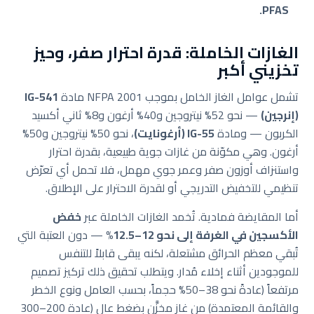
PFAS.
الغازات الخاملة: قدرة احترار صفر، وحيز
تخزيني أكبر
تشمل عوامل الغاز الخامل بموجب NFPA 2001 مادة
IG-541
(إنرجين)
— نحو 52% نيتروجين و40% أرغون و8% ثاني أكسيد
الكربون — ومادة
IG-55 (أرغونايت)
، نحو 50% نيتروجين و50%
أرغون. وهي مكوّنة من غازات جوية طبيعية، بقدرة احترار
واستنزاف أوزون صفر وعمر جوي مهمل، فلا تحمل أي تعرّض
تنظيمي للتخفيض التدريجي أو لقدرة الاحترار على الإطلاق.
أما المقايضة فمادية. تُخمد الغازات الخاملة عبر
خفض
الأكسجين في الغرفة إلى نحو 12–12.5%
— دون العتبة التي
تُبقي معظم الحرائق مشتعلة، لكنه يبقى قابلاً للتنفس
للموجودين أثناء إخلاء مُدار. ويتطلب تحقيق ذلك تركيز تصميم
مرتفعاً (عادةً نحو 38–50% حجماً، بحسب العامل ونوع الخطر
والقائمة المعتمدة) من غاز مخزَّن بضغط عالٍ (عادة 200–300