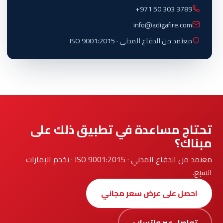
+971 50 303 3789
info@adigafire.com
معتمد من الدفاع المدني · ISO 9001:2015
تحتاج مساعدة في تطبيق ذلك على
مبناك؟
معتمد من الدفاع المدني · ISO 9001:2015 · نخدم الإمارات
السبع.
احصل على عرض سعر مجاني
تواصل عبر واتساب