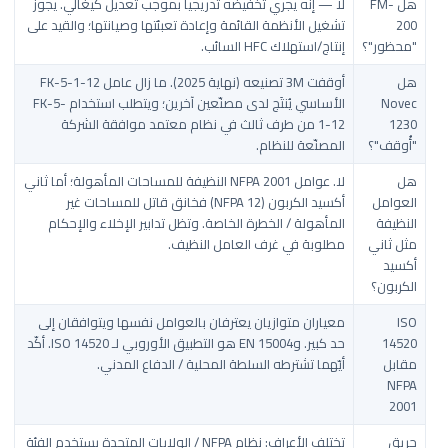
هل FM-
لا — إنه يجري تخفيضه تدريجياً بموجب تعديل كيغالي. يجوز
200
تشغيل الأنظمة القائمة وإعادة تعبئتها وصيانتها؛ والقيد على
"محظور"؟
إنتاج/استهلاك HFC السائب.
هل
أوقفت 3M تصنيعه (نهاية 2025). ما زال عامل FK-5-1-12
Novec
الأساسي يُنتَج لدى مصنّعين آخرين؛ ويتطلب استخدام FK-5-
1230
1-12 من طرف ثالث في نظام معتمد موافقة الشركة
"أُوقف"؟
المصنّعة للنظام.
هل
لا. عوامل NFPA 2001 النظيفة للمساحات المأهولة؛ أما ثاني
العوامل
أكسيد الكربون (NFPA 12) فخانق قاتل للمساحات غير
النظيفة
المأهولة / الخطرة الخاصة. وتظل تدابير الإخلاء والإحكام
مثل ثاني
مطلوبة في غرف العامل النظيف.
أكسيد
الكربون؟
ISO
معياران متوازيان يعترفان بالعوامل نفسها ويتوافقان إلى
14520
حد كبير. وEN 15004 هو التطبيق الأوروبي لـ ISO 14520. أكّد
مقابل
أيّهما تشترطه السلطة المحلية / الدفاع المدني.
NFPA
2001
حريق
تختلف الأعراف: نظام NFPA / الولايات المتحدة يستخدم الفئة