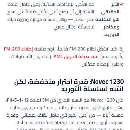
الأثر
مع تقلّص الإمدادات السائبة، يميل عامل إعادة
الحقيقي
التعبئة إلى أن يصبح أغلى وأقل ضماناً على مدى
هو التكلفة
عمر النظام — وهي مسألة موازنة ودورة حياة،
ومخاطر
لا مسألة امتثال فوري.
التوريد.
إذا كنت تشغّل نظام FM-200 قائماً، راجع صفحة
إطفاء FM-200
وأدرجه ضمن
عقد صيانة الحريق AMC
لإبقاء وزن الأسطوانات
واختبار الإحكام محدّثَين.
Novec 1230: قدرة احترار منخفضة، لكن
انتبه لسلسلة التوريد
كان Novec 1230 هو الاسم التجاري من 3M لمادة
FK-5-1-12
،
وهي فلوروكيتون بقدرة احترار عالمي نحو 1 وعمر جوي يقارب
خمسة أيام — من أدنى القيم لأي عامل نظيف كيميائي، وقدرة
استنزاف أوزون صفر. يُغرق عند تركيزات منخفضة بنسبة آحاد
بالمئة كـ FM-200، ويُخزَّن بشكل مدمج كسائل، وله هامش