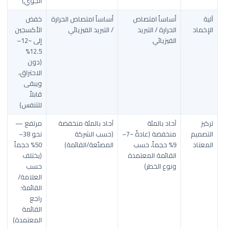
الجوي)
آلية
أساساً امتصاص
أساساً امتصاص الحرارة
خفض
الإخماد
الحرارة / التبريد
/ التبريد الفيزيائي
الأكسجين
الفيزيائي
إلى ~12–
12.5%
(دون
الاحتراق،
ويبقى
قابلاً
للتنفس)
تركيز
آحاد بالمئة
آحاد بالمئة منخفضة
مرتفع —
التصميم
منخفضة (عادةً ~7–
(حسب الشركة
نحو 38–
المعتاد
9% حجماً، حسب
المصنّعة/القائمة)
50% حجماً
القائمة المعتمدة
(يختلف
ونوع الخطر)
حسب
العلامة/
القائمة؛
راجع
القائمة
المعتمدة)