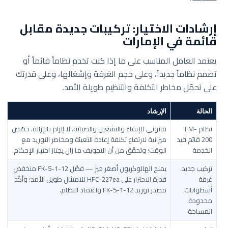
إرشادات الاختيار: تركيبات جديدة مقابل
قائمة في الإمارات
يعتمد العامل المناسب على ما إذا كنت تخدم نظاماً قائماً أو
تصمم نظاماً جديداً، وعلى حجم الغرفة وإشغالها، وعلى قدرتك
على تحمّل مخاطر التكلفة والتنظيم طويلة الأمد.
الحالة
الإرشاد
نظام FM-
قانوني للإبقاء والتشغيل والصيانة. لا إلزام بالإزالة. خصّص
200 قائم قيد
ميزانية لارتفاع تكلفة إعادة التعبئة ومخاطر التوريد مع
الخدمة
الوقت؛ وتحقّق من أن التجويف ما زال يجتاز اختبار الإحكام.
تركيب جديد،
يمنح الهالوكربون أصغر حيز — فضّل FK-5-1-12 منخفض
غرفة
قدرة الاحترار على HFC-227ea للامتثال طويل الأمد؛ وأكّد
أسطوانات
مصدر توريد FK-5-1-12 واعتماد النظام.
محدودة
المساحة