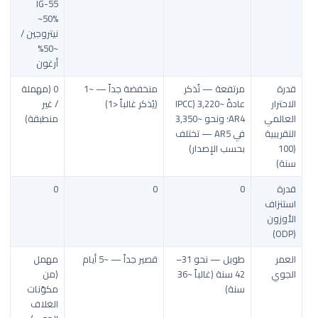
IG-55
~50%
نيتروجين /
~50%
أرغون
قدرة
مرتفعة — تُذكر
منخفضة جداً — ~1
0 (مهملة
الاحترار
عادةً ~3,220 (IPCC
(يُذكر غالباً <1)
/ غير
العالمي
AR4؛ ونحو ~3,350
منطبقة)
التقريبية
في AR5 — تختلف
(100
بحسب الإصدار)
سنة)
قدرة
0
0
0
استنزاف
الأوزون
(ODP)
العمر
طويل — نحو 31–
قصير جداً — ~5 أيام
مهمل
الجوي
42 سنة (غالباً ~36
(من
سنة)
مكوّنات
الغلاف