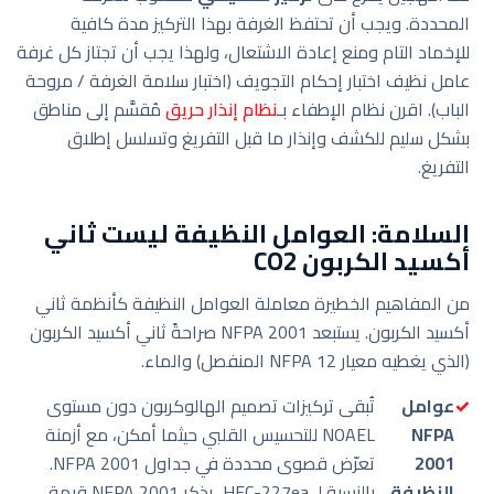
المحددة. ويجب أن تحتفظ الغرفة بهذا التركيز مدة كافية
للإخماد التام ومنع إعادة الاشتعال، ولهذا يجب أن تجتاز كل غرفة
عامل نظيف اختبار إحكام التجويف (اختبار سلامة الغرفة / مروحة
الباب). اقرن نظام الإطفاء بـ
نظام إنذار حريق
مُقسَّم إلى مناطق
بشكل سليم للكشف وإنذار ما قبل التفريغ وتسلسل إطلاق
التفريغ.
السلامة: العوامل النظيفة ليست ثاني
أكسيد الكربون CO2
من المفاهيم الخطيرة معاملة العوامل النظيفة كأنظمة ثاني
أكسيد الكربون. يستبعد NFPA 2001 صراحةً ثاني أكسيد الكربون
(الذي يغطيه معيار NFPA 12 المنفصل) والماء.
عوامل
تُبقى تركيزات تصميم الهالوكربون دون مستوى
NFPA
NOAEL للتحسيس القلبي حيثما أمكن، مع أزمنة
2001
تعرّض قصوى محددة في جداول NFPA 2001.
النظيفة
بالنسبة لـ HFC-227ea، يذكر NFPA 2001 قيمة