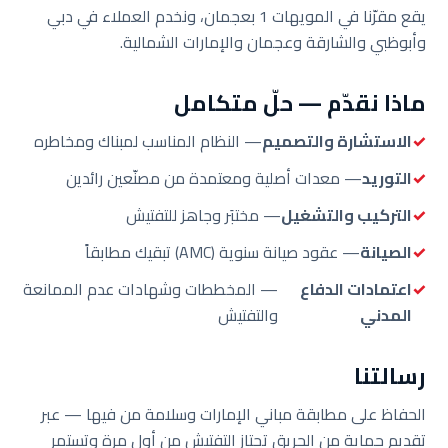
يقع مقرّنا في المويهات 1 بعجمان، ونخدم العملاء في دبي
وأبوظبي والشارقة وعجمان والإمارات الشمالية.
ماذا نقدّم — حلّ متكامل
الاستشارة والتصميم
— النظام المناسب لمبناك ومخاطره
التوريد
— معدات أصلية ومعتمدة من مصنّعين رائدين
التركيب والتشغيل
— مختبَر وجاهز للتفتيش
الصيانة
— عقود صيانة سنوية (AMC) تبقيك مطابقاً
اعتمادات الدفاع
— المخططات وشهادات عدم الممانعة
المدني
والتفتيش
رسالتنا
الحفاظ على مطابقة مباني الإمارات وسلامة من فيها — عبر
تقديم حماية من الحريق تجتاز التفتيش من أول مرة وتستمر