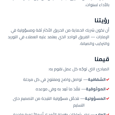
بالأداء لسنوات.
رؤيتنا
أن نكون شريك الحماية من الحريق الأكثر ثقة ومسؤولية في
الإمارات — الفريق الواحد الذي يعتمد عليه العملاء في التوريد
والتركيب والصيانة.
قيمنا
المبادئ التي توجّه كل عمل نقوم به:
الشفافية
— تواصل واضح ومفتوح في كل مرحلة
الموثوقية
— ننفّذ ما نَعِد به وفي موعده
المسؤولية
— نتحمّل مسؤولية النتيجة من التصميم حتى
التسليم
الولاء
— نبني شراكات طويلة الأمد لا أعمالاً لمرة واحدة