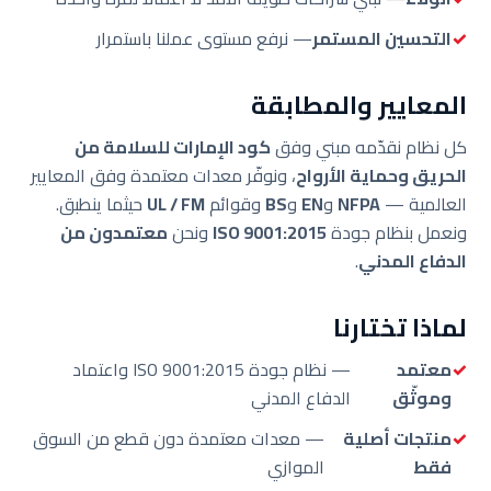
التحسين المستمر
— نرفع مستوى عملنا باستمرار
المعايير والمطابقة
كل نظام نقدّمه مبني وفق
كود الإمارات للسلامة من
الحريق وحماية الأرواح
، ونوفّر معدات معتمدة وفق المعايير
العالمية —
NFPA
و
EN
و
BS
وقوائم
UL / FM
حيثما ينطبق.
ونعمل بنظام جودة
ISO 9001:2015
ونحن
معتمدون من
الدفاع المدني
.
لماذا تختارنا
معتمد
— نظام جودة ISO 9001:2015 واعتماد
وموثّق
الدفاع المدني
منتجات أصلية
— معدات معتمدة دون قطع من السوق
فقط
الموازي