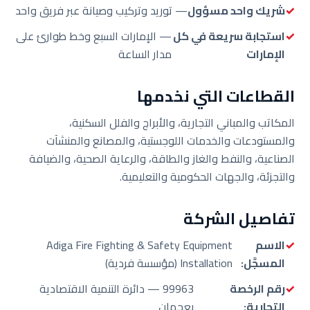
شريك واحد مسؤول
— توريد وتركيب وصيانة عبر فريق واحد
استجابة سريعة في كل
— الإمارات السبع وخط طوارئ على
الإمارات
مدار الساعة
القطاعات التي نخدمها
المكاتب والمباني التجارية، والأبراج والفلل السكنية،
والمستودعات والخدمات اللوجستية، والمصانع والمنشآت
الصناعية، والنفط والغاز والطاقة، والرعاية الصحية، والضيافة
والتجزئة، والجهات الحكومية والتعليمية.
تفاصيل الشركة
الاسم
Adiga Fire Fighting & Safety Equipment
المسجَّل:
Installation (مؤسسة فردية)
رقم الرخصة
99963 — دائرة التنمية الاقتصادية
التجارية:
بعجمان