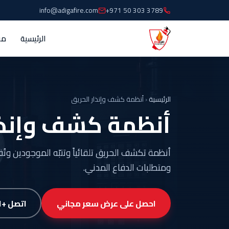
info@adigafire.com
+971 50 303 3789
الرئيسية
من
الرئيسية
‹
أنظمة كشف وإنذار الحريق
أنظمة كشف وإنذا
ومتطلبات الدفاع المدني.
احصل على عرض سعر مجاني
اتصل +971 50 303 3789