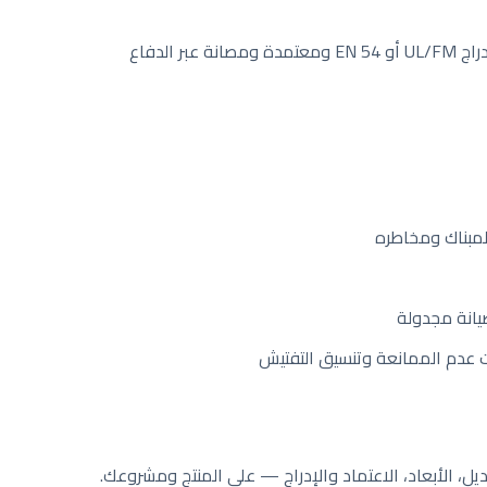
؛ والمعدات تحمل إدراج UL/FM أو EN 54 ومعتمدة ومصانة عبر الدفاع
 لمبناك ومخاطره
انة مجدولة
دم الممانعة وتنسيق التفتيش
، الأبعاد، الاعتماد والإدراج — على المنتج ومشروعك.