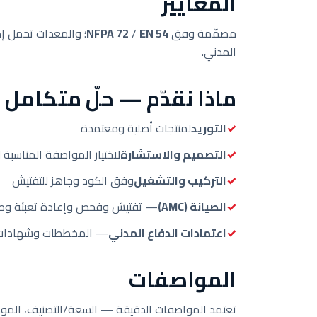
المعايير
مصمّمة وفق
EN 54
/
NFPA 72
المدني.
ماذا نقدّم — حلّ متكامل
التوريد
لمنتجات أصلية ومعتمدة
التصميم والاستشارة
لاختيار المواصفة المناسبة
التركيب والتشغيل
وفق الكود وجاهز للتفتيش
الصيانة (AMC)
— تفتيش وفحص وإعادة تعبئة وصي
اعتمادات الدفاع المدني
— المخططات وشهادات ع
المواصفات
تعتمد المواصفات الدقيقة — السعة/التصنيف، الموديل