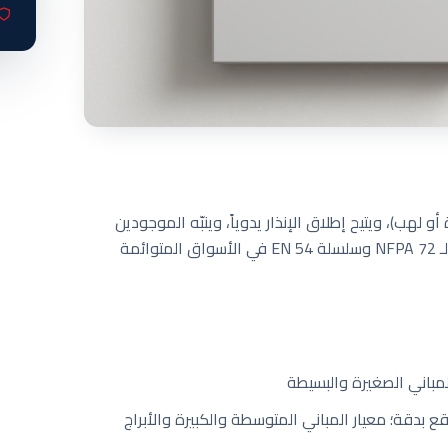
و لهب)، ويتيح إطلاق الإنذار يدوياً، وينبّه الموجودين
للإخلاء. وهو العمود الفقري لسلامة الأرواح ويخضع لـ NFPA 72 وسلسلة EN 54 في الأسواق المتوائمة
لمباني الصغيرة والبسيطة
 بدقة؛ معيار المباني المتوسطة والكبيرة والأبراج