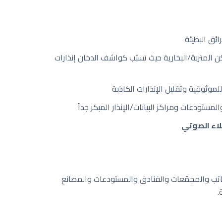
ائق البطيئة
المتربة/البخارية حيث تسبّب كواشف الدخان إنذارات
وثوقية وتقليل الإنذارات الكاذبة
لمستودعات ومراكز البيانات/الإنذار المبكر جداً
خلاء الصوتي
كاتب والمجمّعات والفنادق والمستودعات والمصانع
.