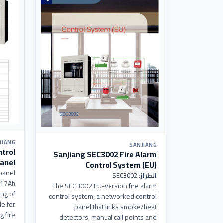
JIANG
SANJIANG
ntrol
Sanjiang SEC3002 Fire Alarm
anel
Control System (EU)
 panel
الطراز:
SEC3002
V/17Ah
The SEC3002 EU-version fire alarm
ng of
control system, a networked control
le for
panel that links smoke/heat
g fire
detectors, manual call points and