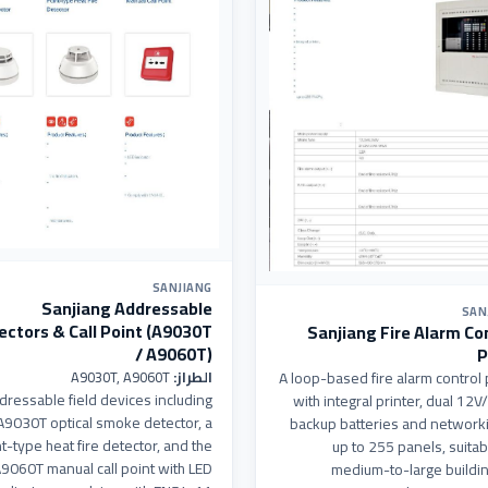
SANJIANG
Sanjiang Addressable
SAN
ectors & Call Point (A9030T
Sanjiang Fire Alarm Co
/ A9060T)
P
A loop-based fire alarm control
الطراز:
A9030T, A9060T
dressable field devices including
with integral printer, dual 12
A9030T optical smoke detector, a
backup batteries and networki
t-type heat fire detector, and the
up to 255 panels, suitab
9060T manual call point with LED
medium-to-large buildin