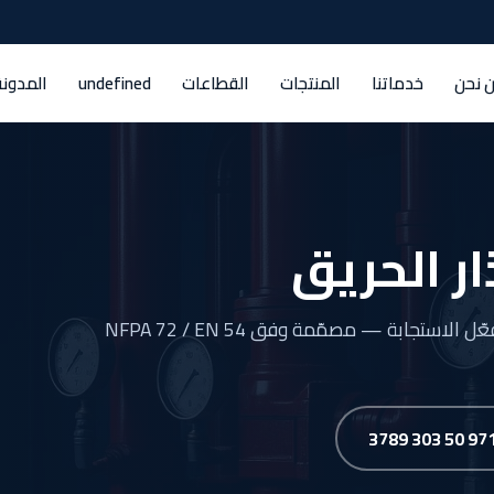
 نحن
خدماتنا
المنتجات
القطاعات
undefined
المدونة
ر الحريق
أنظمة تكشف الحريق تلقائياً وتنبّه الموجودين وتُفعّل الاستجابة — مصمّمة وفق NFPA 72 / EN 54