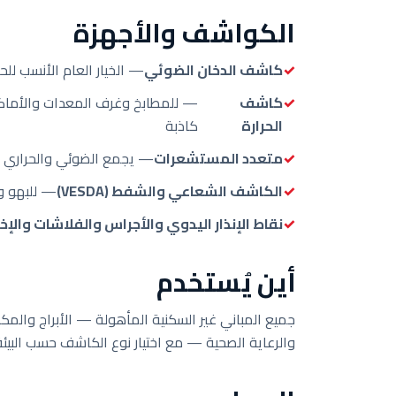
الكواشف والأجهزة
كاشف الدخان الضوئي
— الخيار العام الأنسب للحر
كاشف
— للمطابخ وغرف المعدات والأماكن 
الحرارة
كاذبة
متعدد المستشعرات
— يجمع الضوئي والحراري للم
الكاشف الشعاعي والشفط (VESDA)
— للبهو وا
نقاط الإنذار اليدوي والأجراس والفلاشات والإ
أين يُستخدم
جميع المباني غير السكنية المأهولة — الأبراج والم
والرعاية الصحية — مع اختيار نوع الكاشف حسب البيئة