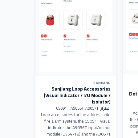
SANJIANG
Sanjiang Loop Accessories
Det
(Visual Indicator / I/O Module /
Isolator)
الطراز:
C9091T, A9056T, A9057T
Ad
Loop accessories for the addressable
the 
fire alarm system: the C9091T visual
poin
indicator, the A9056T input/output
A
module (EN54-18) and the A9057T