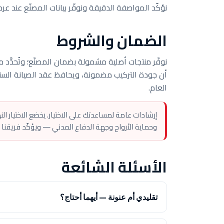
نؤكّد المواصفة الدقيقة ونوفّر بيانات المصنّع عند ع
الضمان والشروط
نوفّر منتجات أصلية مشمولة بضمان المصنّع؛ وتُحدَّد
العام.
إرشادات عامة لمساعدتك على الاختيار. يخضع الاختيار ال
وحماية الأرواح وجهة الدفاع المدني — ويؤكّد فريقنا
الأسئلة الشائعة
تقليدي أم عنونة — أيهما أحتاج؟