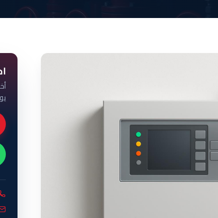
اح
أخ
يو