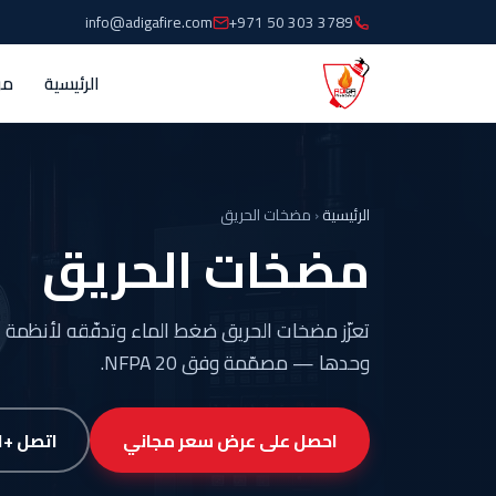
info@adigafire.com
+971 50 303 3789
الرئيسية
من
الرئيسية
‹
مضخات الحريق
مضخات الحريق
تعزّز مضخات الحريق ضغط الماء وتدفّقه لأنظمة 
وحدها — مصمّمة وفق NFPA 20.
احصل على عرض سعر مجاني
اتصل +971 50 303 3789