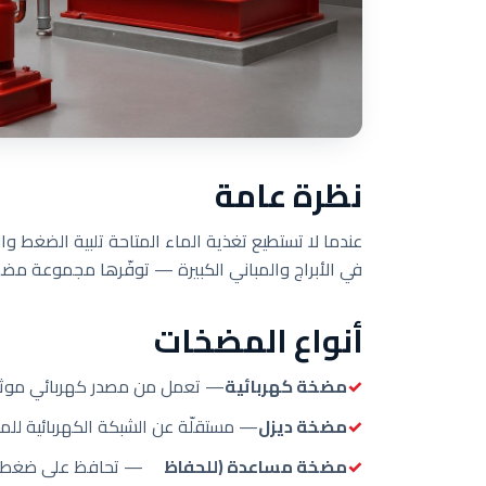
نظرة عامة
عندما لا تستطيع تغذية الماء المتاحة تلبية الضغط و
في الأبراج والمباني الكبيرة — توفّرها مجموعة مضخات ال
أنواع المضخات
مضخة كهربائية
— تعمل من مصدر كهربائي موث
مضخة ديزل
— مستقلّة عن الشبكة الكهربائية للمو
مضخة مساعدة (للحفاظ
— تحافظ على ضغط الن