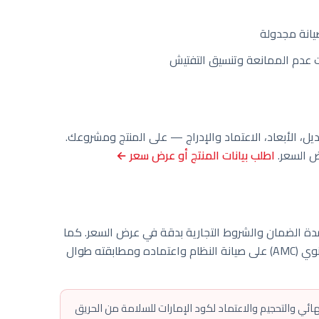
انة مجدولة
دم الممانعة وتنسيق التفتيش
، الأبعاد، الاعتماد والإدراج — على المنتج ومشروعك.
رض السعر.
اطلب بيانات المنتج أو عرض سعر ←
 مدة الضمان والشروط التجارية بدقة في عرض السعر. كما
أن جودة التركيب مضمونة، ويحافظ عقد الصيانة السنوي (AMC) على صيانة النظام واعتماده ومطابقته طوال
نهائي والتحجيم والاعتماد لكود الإمارات للسلامة من الحريق