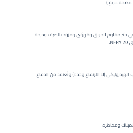
 مضخة حريق)
حيّز مقاوم للحريق ومُهوّى ومزوّد بالصرف ودرجة
ب الهيدروليكي (لا الارتفاع وحده) وتُعتمد من الدفاع
 لمبناك ومخاطره