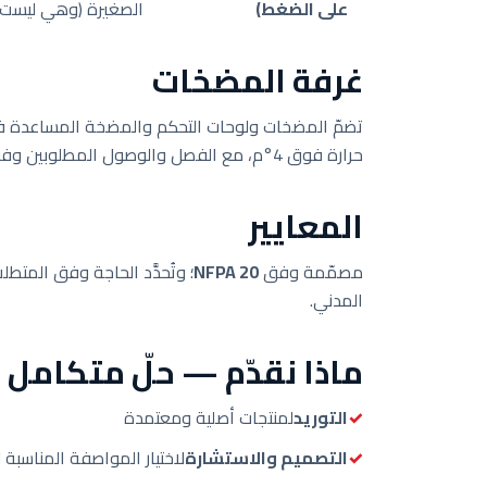
على الضغط)
الصغيرة (وهي ليست
غرفة المضخات
تضمّ المضخات ولوحات التحكم والمضخة المساعدة في 
حرارة فوق 4°م، مع الفصل والوصول المطلوبين وفق NFPA 20.
المعايير
مصمّمة وفق
NFPA 20
؛ وتُحدَّد الحاجة وفق المتطل
المدني.
ماذا نقدّم — حلّ متكامل
التوريد
لمنتجات أصلية ومعتمدة
التصميم والاستشارة
لاختيار المواصفة المناسبة