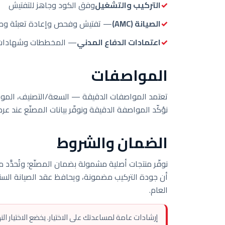
التركيب والتشغيل
وفق الكود وجاهز للتفتيش
الصيانة (AMC)
— تفتيش وفحص وإعادة تعبئة وصي
اعتمادات الدفاع المدني
— المخططات وشهادات ع
المواصفات
تعتمد المواصفات الدقيقة — السعة/التصنيف، الموديل
نؤكّد المواصفة الدقيقة ونوفّر بيانات المصنّع عند ع
الضمان والشروط
نوفّر منتجات أصلية مشمولة بضمان المصنّع؛ وتُحدَّد
العام.
إرشادات عامة لمساعدتك على الاختيار. يخضع الاختيار ال