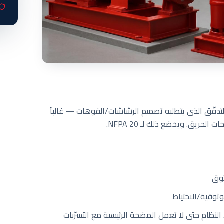
التدفّق الذي يتطلبه تصميم الرشاشات/الفوهات — غالباً
حريق. ويخضع ذلك لـ NFPA 20.
وق
ثوقية/الاحتياط
ظام حتى لا تعمل المضخة الرئيسية مع التسرّبات