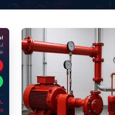
اح
أخ
يو