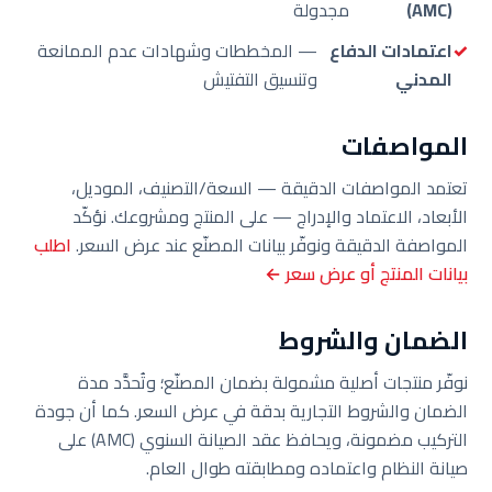
(AMC)
مجدولة
اعتمادات الدفاع
— المخططات وشهادات عدم الممانعة
المدني
وتنسيق التفتيش
المواصفات
تعتمد المواصفات الدقيقة — السعة/التصنيف، الموديل،
الأبعاد، الاعتماد والإدراج — على المنتج ومشروعك. نؤكّد
المواصفة الدقيقة ونوفّر بيانات المصنّع عند عرض السعر.
اطلب
بيانات المنتج أو عرض سعر ←
الضمان والشروط
نوفّر منتجات أصلية مشمولة بضمان المصنّع؛ وتُحدَّد مدة
الضمان والشروط التجارية بدقة في عرض السعر. كما أن جودة
التركيب مضمونة، ويحافظ عقد الصيانة السنوي (AMC) على
صيانة النظام واعتماده ومطابقته طوال العام.