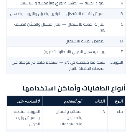
A
المواد الصلبة — الخشب والورق والأقمشة والبلاستيك
B
السوائل القابلة للاشتعال — البنزين والديزل والزيوت والدهان
C
الغازات القابلة للاشتعال — الغاز المسال والميثان (تصنيف
EN)
D
المعادن القابلة للاشتعال
F
زيوت ودهون الطهي (المطابخ التجارية)
الكهرباء
ليست فئة منفصلة في EN — استخدم مادة غير موصلة على
المعدات المتصلة بالتيار
أنواع الطفايات وأماكن استخدامها
النوع
الفئات
أين تُستخدم
لا تُستخدم على
ماء
A
المكاتب والمحال
الكهرباء المتصلة
والمدارس
والسوائل وزيت
والمستودعات
الطهي