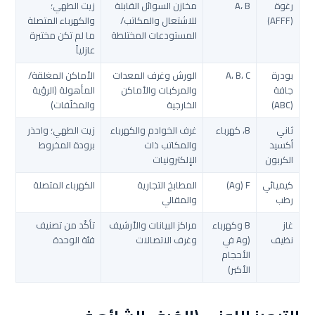
رغوة
A، B
مخازن السوائل القابلة
زيت الطهي؛
(AFFF)
للاشتعال والمكاتب/
والكهرباء المتصلة
المستودعات المختلطة
ما لم تكن مختبرة
عازلياً
بودرة
A، B، C
الورش وغرف المعدات
الأماكن المغلقة/
جافة
والمركبات والأماكن
المأهولة (الرؤية
(ABC)
الخارجية
والمخلّفات)
ثاني
B، كهرباء
غرف الخوادم والكهرباء
زيت الطهي؛ واحذر
أكسيد
والمكاتب ذات
برودة المخروط
الكربون
الإلكترونيات
كيميائي
F (وA)
المطابخ التجارية
الكهرباء المتصلة
رطب
والمقالي
غاز
B وكهرباء
مراكز البيانات والأرشيف
تأكّد من تصنيف
نظيف
(وA في
وغرف الاتصالات
فئة الوحدة
الأحجام
الأكبر)