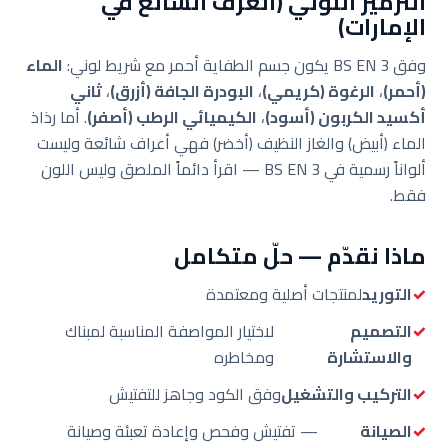
الترميز اللوني (العُرف الشائع في
الإمارات)
وفق BS EN 3 يكون جسم الطفاية أحمر مع شريط لوني:
الماء
(أحمر)
،
الرغوة (كريمي)
،
البودرة الجافة (أزرق)
،
ثاني
أكسيد الكربون (أسود)
،
الكيميائي الرطب (أصفر)
. أما رذاذ
الماء (أبيض) والغاز النظيف (أخضر) فهي أعراف شائعة وليست
ألواناً رسمية في BS EN 3 — اقرأ دائماً الملصق وليس اللون
فقط.
ماذا نقدّم — حلّ متكامل
التوريد
لمنتجات أصلية ومعتمدة
التصميم
لاختيار المواصفة المناسبة لمبناك
والاستشارة
ومخاطره
التركيب والتشغيل
وفق الكود وجاهز للتفتيش
الصيانة
— تفتيش وفحص وإعادة تعبئة وصيانة