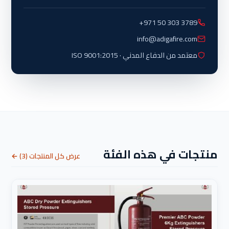
+971 50 303 3789
info@adigafire.com
معتمد من الدفاع المدني · ISO 9001:2015
منتجات في هذه الفئة
عرض كل المنتجات (3) ←